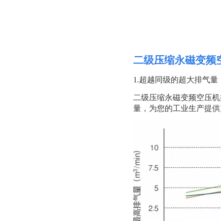
二级压缩永磁变频
1.超越同级的超大排气量
二级压缩永磁变频空压机
量，为您的工业生产提供