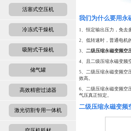
活塞式空压机
我们为什么要用永
冷冻式干燥机
1、恒定输出压力，免去多
2、低转速时，普通电机
吸附式干燥机
3、
二级压缩永磁变频空
4、且二级压缩
永磁变频
储气罐
5、二级压缩永磁变频空
效高。
6、二级压缩永磁变频空
高效精密过滤器
气压真正恒定。
二级压缩永磁变频
激光切割专用一体机
空压机耗材