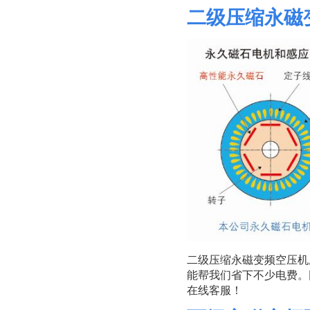
二级压缩永磁
二级压缩永磁变频空压机
能帮我们省下不少电费。
在线客服！